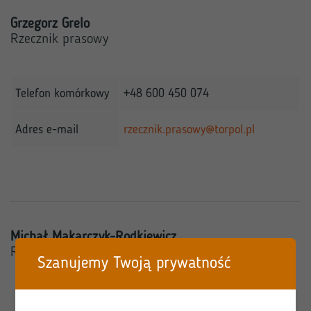
Grzegorz Grelo
Rzecznik prasowy
Telefon komórkowy
+48 600 450 074
Adres e-mail
rzecznik.prasowy@torpol.pl
Michał Makarczyk-Rodkiewicz
Rzecznik prasowy
Szanujemy Twoją prywatność
Telefon komórkowy
+48 602 280 858