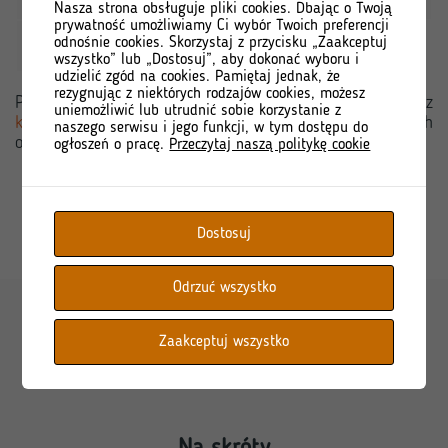
Nasza strona obsługuje pliki cookies. Dbając o Twoją
prywatność umożliwiamy Ci wybór Twoich preferencji
odnośnie cookies. Skorzystaj z przycisku „Zaakceptuj
Adres e-mail
rzecznik.prasowy@torpol.pl
wszystko” lub „Dostosuj”, aby dokonać wyboru i
udzielić zgód na cookies. Pamiętaj jednak, że
rezygnując z niektórych rodzajów cookies, możesz
Przed nawiązaniem kontaktu prosimy o zapoznanie się z
uniemożliwić lub utrudnić sobie korzystanie z
klauzulą informacją
dotyczącą przetwarzania danych
naszego serwisu i jego funkcji, w tym dostępu do
osobowych.
ogłoszeń o pracę.
Przeczytaj naszą politykę cookie
Dostosuj
Odrzuć wszystko
Zaakceptuj wszystko