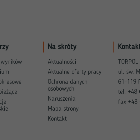
rzy
Na skróty
Kontak
 wyników
Aktualności
TORPOL 
rium
Aktualne oferty pracy
ul. św. 
okresowe
Ochrona danych
61-119 
osobowych
bieżące
tel. +48
Naruszenia
cje
fax +48
skie
Mapa strony
Kontakt