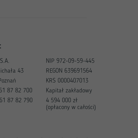
t
S.A.
NIP 972-09-59-445
Michała 43
REGON 639691564
Poznań
KRS 0000407013
 61 87 82 700
Kapitał zakładowy
 61 87 82 790
4 594 000 zł
(opłacony w całości)