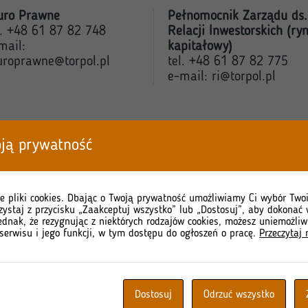
uro Prawne
Pełnomocnik Zarządu ds.
l. +48 61 87 82 748
Relacji Inwestorskich (ry
mail:
kapitałowy)
uroprawne@torpol.pl
tel. +48 61 87 82 775
e-mail:
ri@torpol.pl
ją prywatność
e pliki cookies. Dbając o Twoją prywatność umożliwiamy Ci wybór Twoi
zystaj z przycisku „Zaakceptuj wszystko” lub „Dostosuj”, aby dokonać 
taktowy
ednak, że rezygnując z niektórych rodzajów cookies, możesz uniemożliw
serwisu i jego funkcji, w tym dostępu do ogłoszeń o pracę.
Przeczytaj 
Dostosuj
Odrzuć wszystko