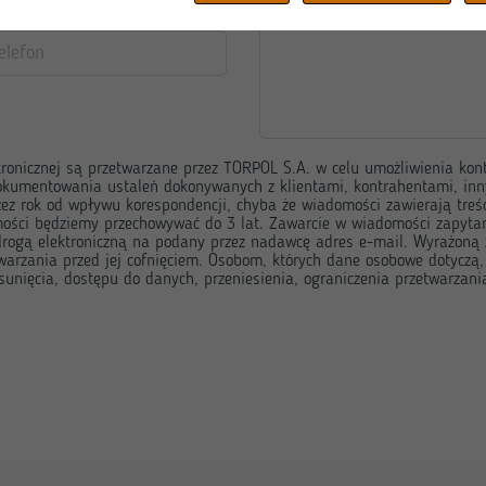
ronicznej są przetwarzane przez TORPOL S.A. w celu umożliwienia kon
okumentowania ustaleń dokonywanych z klientami, kontrahentami, inn
ez rok od wpływu korespondencji, chyba że wiadomości zawierają treść
ości będziemy przechowywać do 3 lat. Zawarcie w wiadomości zapytan
drogą elektroniczną na podany przez nadawcę adres e-mail. Wyrażon
arzania przed jej cofnięciem. Osobom, których dane osobowe dotyczą,
unięcia, dostępu do danych, przeniesienia, ograniczenia przetwarzani