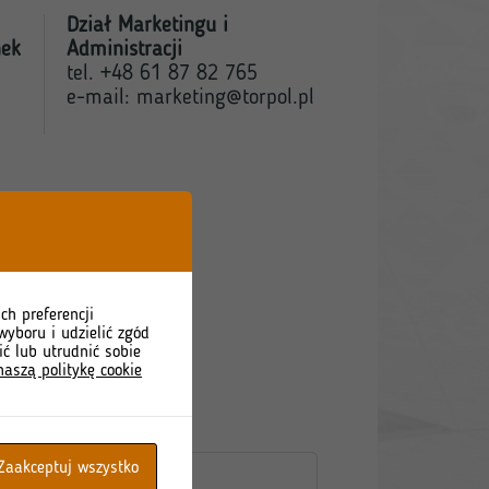
Dział Marketingu i
nek
Administracji
tel. +48 61 87 82 765
e-mail:
marketing@torpol.pl
ch preferencji
wyboru i udzielić zgód
ić lub utrudnić sobie
naszą politykę cookie
Zaakceptuj wszystko