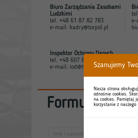
Biuro Zarządzania Zasobami
Bi
Ludzkimi
te
tel. +48 61 87 82 783
e-
e-mail:
kadry@torpol.pl
bi
Inspektor Ochrony Danych
tel. +48 607 617 654
Szanujemy Two
e-mail:
iod@torpol.pl
Nasza strona obsługuj
odnośnie cookies. Skor
Formularz kon
na cookies. Pamiętaj j
korzystanie z naszego 