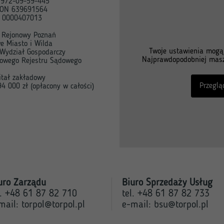
 972-09-59-445
ON 639691564
 0000407013
 Rejonowy Poznań
e Miasto i Wilda
Twoje ustawienia mogą u
I Wydział Gospodarczy
Najprawdopodobniej masz
jowego Rejestru Sądowego
itał zakładowy
Przeglą
4 000 zł (opłacony w całości)
uro Zarządu
Biuro Sprzedaży Usług
l. +48 61 87 82 710
tel. +48 61 87 82 733
mail:
torpol@torpol.pl
e-mail:
bsu@torpol.pl