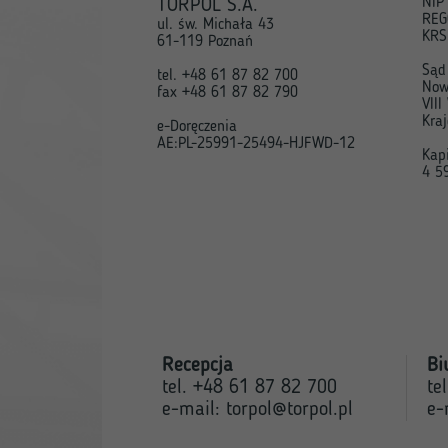
NIP
TORPOL S.A.
REG
ul. św. Michała 43
KRS
61-119 Poznań
Sąd
tel. +48 61 87 82 700
Now
fax +48 61 87 82 790
VII
Kra
e-Doręczenia
AE:PL-25991-25494-HJFWD-12
Kap
4 59
Recepcja
Bi
tel. +48 61 87 82 700
te
e-mail:
torpol@torpol.pl
e-