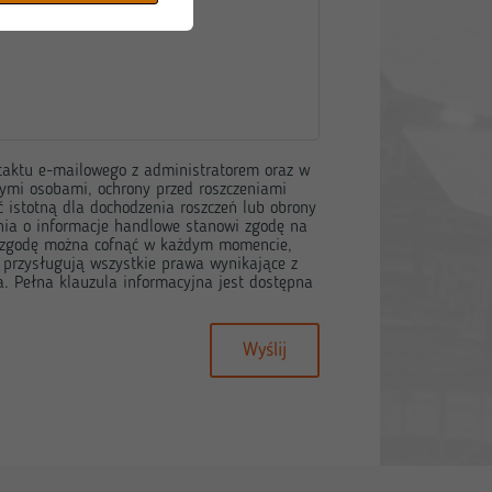
taktu e-mailowego z administratorem oraz w
ymi osobami, ochrony przed roszczeniami
 istotną dla dochodzenia roszczeń lub obrony
ia o informacje handlowe stanowi zgodę na
ą zgodę można cofnąć w każdym momencie,
 przysługują wszystkie prawa wynikające z
a. Pełna klauzula informacyjna jest dostępna
Wyślij