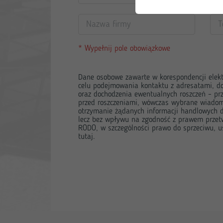
* Wypełnij pole obowiązkowe
Dane osobowe zawarte w korespondencji elekt
celu podejmowania kontaktu z adresatami, d
oraz dochodzenia ewentualnych roszczeń – prz
przed roszczeniami, wówczas wybrane wiadom
otrzymanie żądanych informacji handlowych 
lecz bez wpływu na zgodność z prawem przetw
RODO, w szczególności prawo do sprzeciwu, us
tutaj
.