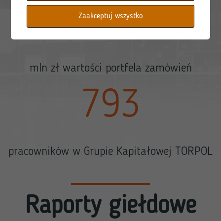
3990
Zaakceptuj wszystko
mln zł wartości portfela zamówień
793
pracowników w Grupie Kapitałowej TORPOL
Raporty giełdowe