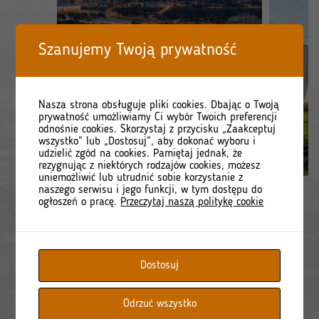
Szanujemy Twoją prywatność
Nasza strona obsługuje pliki cookies. Dbając o Twoją
prywatność umożliwiamy Ci wybór Twoich preferencji
odnośnie cookies. Skorzystaj z przycisku „Zaakceptuj
wszystko” lub „Dostosuj”, aby dokonać wyboru i
udzielić zgód na cookies. Pamiętaj jednak, że
rezygnując z niektórych rodzajów cookies, możesz
uniemożliwić lub utrudnić sobie korzystanie z
naszego serwisu i jego funkcji, w tym dostępu do
ogłoszeń o pracę.
Przeczytaj naszą politykę cookie
1980
Dostosuj
mln zł przychodów w 2025 r.
Odrzuć wszystko