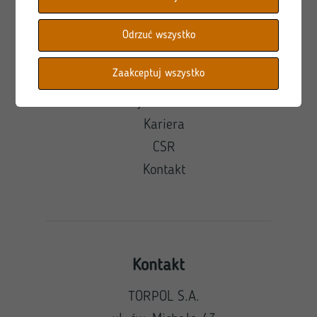
O firmie
Oferta
Odrzuć wszystko
Realizacje
Zaakceptuj wszystko
Aktualności
Relacje inwestorskie
Kariera
CSR
Kontakt
Kontakt
TORPOL S.A.